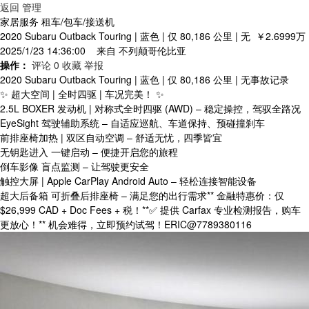
返回
管理
家居服务 租车/包车/接送机
2020 Subaru Outback Touring | 蓝色 | 仅 80,186 公里 | 无
￥2.6999万
2025/1/23 14:36:00 来自
不列颠哥伦比亚
操作：
评论 0
收藏
举报
2020 Subaru Outback Touring | 蓝色 | 仅 80,186 公里 | 无事故记录
✨ 超大空间 | 全时四驱 | 车况完美！ ✨
2.5L BOXER 发动机 | 对称式全时四驱 (AWD) – 稳定操控，驾驭全路况
EyeSight 驾驶辅助系统 – 自适应巡航、车道保持、预碰撞刹车
前排座椅加热 | 双区自动空调 – 舒适无忧，四季皆宜
无钥匙进入 一键启动 – 便捷开启您的旅程
倒车影像 盲点监测 – 让驾驶更安全
触控大屏 | Apple CarPlay Android Auto – 轻松连接智能设备
超大后备箱 可折叠后排座椅 – 满足您的出行需求** 金融特惠价：仅
$26,999 CAD + Doc Fees + 税！**✅ 提供 Carfax 专业检测报告，购车
更放心！** 机会难得，立即预约试驾！ERIC@7789380116