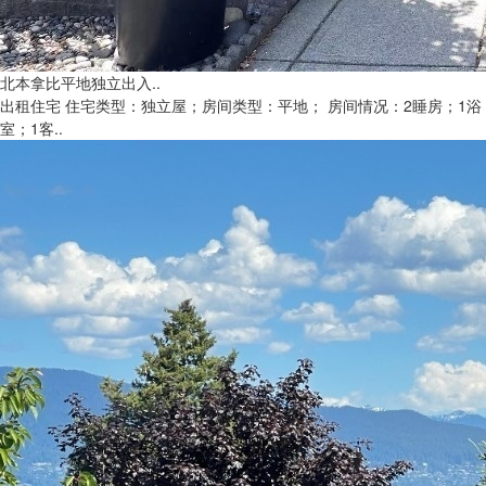
北本拿比平地独立出入..
出租住宅 住宅类型：独立屋；房间类型：平地； 房间情况：2睡房；1浴
室；1客..