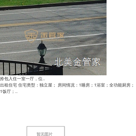
拎包入住一室一厅，位..
出租住宅 住宅类型：独立屋； 房间情况：1睡房；1浴室；全功能厨房；
1饭厅；..