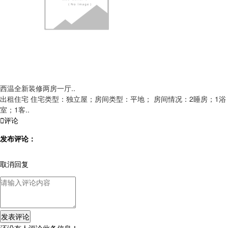
西温全新装修两房一厅..
出租住宅 住宅类型：独立屋；房间类型：平地； 房间情况：2睡房；1浴
室；1客..

评论
发布评论：
取消回复